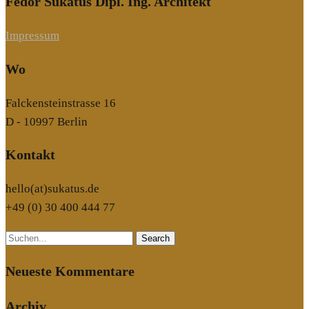
Fedor Sukatus Dipl. Ing. Architekt
Impressum
Wo
Falckensteinstrasse 16
D - 10997 Berlin
Kontakt
hello(at)sukatus.de
+49 (0) 30 400 444 77
Search
Neueste Kommentare
Archiv